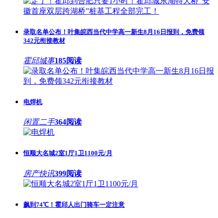
录取名单公布！叶集皖西当代中学高一新生8月16日报到，免费领
342元衔接教材
霍邱城事
185阅读
电焊机
闲置二手
364阅读
恒顺大名城2室1厅1卫1100元/月
房产快讯
399阅读
飙到74℃！霍邱人出门骑车一定注意