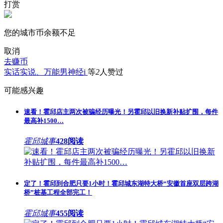
打赏
您的城市币余额不足
取消
去赚币
实话实说、
万能男神经i
等
2
人赞过
可能感兴趣
速看！霍邱店主两次被骗经历曝光！另霍邱以旧换新补贴扩围，每件
最高补1500…
霍邱城事
428阅读
定了！霍邱到合肥只要1小时！霍邱城东湖特大桥“安徽首座双层跨湖
桥”桩基工程全部完工！
霍邱城事
455阅读