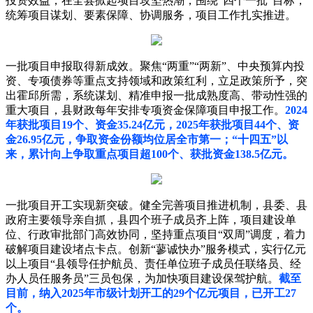
投资效益，在全县掀起项目攻坚热潮，围绕“四个一批”目标，
统筹项目谋划、要素保障、协调服务，项目工作扎实推进。
一批项目申报取得新成效。聚焦“两重”“两新”、中央预算内投
资、专项债券等重点支持领域和政策红利，立足政策所予，突
出霍邱所需，系统谋划、精准申报一批成熟度高、带动性强的
重大项目，县财政每年安排专项资金保障项目申报工作。
2024
年获批项目19个、资金35.24亿元，2025年获批项目44个、资
金26.95亿元，争取资金份额均位居全市第一；“十四五”以
来，累计向上争取重点项目超100个、获批资金138.5亿元。
一批项目开工实现新突破。健全完善项目推进机制，县委、县
政府主要领导亲自抓，县四个班子成员齐上阵，项目建设单
位、行政审批部门高效协同，坚持重点项目“双周”调度，着力
破解项目建设堵点卡点。创新“蓼诚快办”服务模式，实行亿元
以上项目“县领导任护航员、责任单位班子成员任联络员、经
办人员任服务员”三员包保，为加快项目建设保驾护航。
截至
目前，纳入2025年市级计划开工的29个亿元项目，已开工27
个。