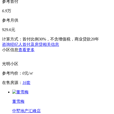
参考首付
6.9
万
参考月供
929.6元
计算方式：首付比例30%，不含增值税，商业贷款20年
咨询经纪人首付及房贷相关信息
小区信息
查看更多
光明小区
参考均价：
0
元/㎡
在售房源：
16
套
董雪梅
中墅地产汇峰店