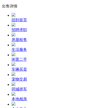
出售详情
回到首页
招聘求职
房屋租售
生活服务
闲置二手
车辆买卖
宠物交易
同城拼车
本地相亲