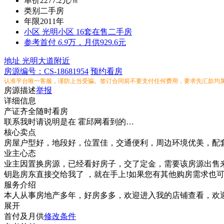
单价
2277.2元/㎡
类别
二手房
年限
2011年
小区
光明小区
16套在售二手房
参考
首付
6.9
万，月供929.6元
地址
光明大道附近
房源编号：CS-18681954
预约看房
认准平台唯一客服，谨防上当受骗。签订合同前不要支付任何费用，要求先汇款均
房源描述
举报
详细信息
产证齐全随时看房
联系我时请说明是在 霍邱网看到的…
核心卖点
房屋户型好，地段好，位置佳，交通便利，周边环境优美，配
业主心态
业主因置换房源，已经看好房子，交了定金，需要该房源出售来
钥匙房东直接交给我了 ，就在手上!如果您有其他购房需求也
服务介绍
本人从事房地产多年，好房多多，欢迎进入我的店铺查看，欢
展开
首付及月供
修改条件