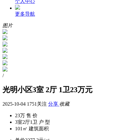
个人中心
更多导航
图片
/
光明小区3室 2厅 1卫23万元
2025-10-04
1751关注
分享
收藏
23万
售 价
3室2厅1卫
户 型
101㎡
建筑面积