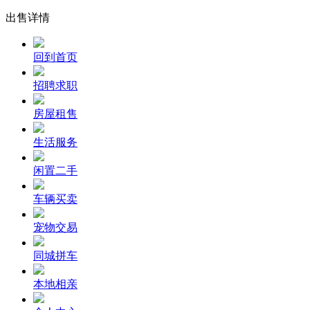
出售详情
回到首页
招聘求职
房屋租售
生活服务
闲置二手
车辆买卖
宠物交易
同城拼车
本地相亲