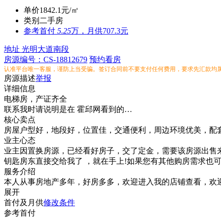
单价
1842.1元/㎡
类别
二手房
参考
首付
5.25
万，月供707.3元
地址
光明大道南段
房源编号：CS-18812679
预约看房
认准平台唯一客服，谨防上当受骗。签订合同前不要支付任何费用，要求先汇款均
房源描述
举报
详细信息
电梯房，产证齐全
联系我时请说明是在 霍邱网看到的…
核心卖点
房屋户型好，地段好，位置佳，交通便利，周边环境优美，配
业主心态
业主因置换房源，已经看好房子，交了定金，需要该房源出售来
钥匙房东直接交给我了 ，就在手上!如果您有其他购房需求也
服务介绍
本人从事房地产多年，好房多多，欢迎进入我的店铺查看，欢
展开
首付及月供
修改条件
参考首付