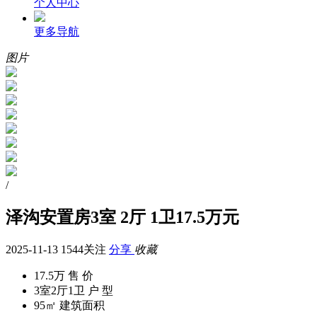
个人中心
更多导航
图片
/
泽沟安置房3室 2厅 1卫17.5万元
2025-11-13
1544关注
分享
收藏
17.5万
售 价
3室2厅1卫
户 型
95㎡
建筑面积